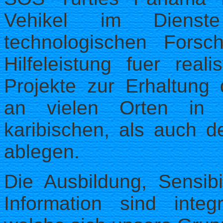
Vehikel im Dienste 
technologischen Forsc
Hilfeleistung fuer reali
Projekte zur Erhaltung 
an vielen Orten in
karibischen, als auch de
ablegen.
Die Ausbildung, Sensibi
Information sind integ