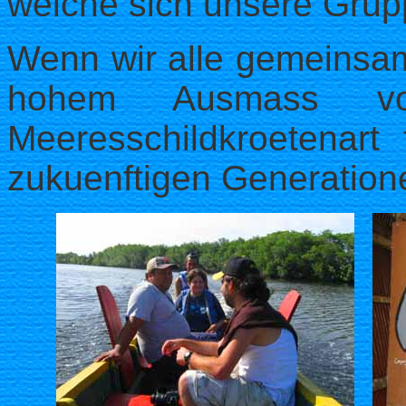
welche sich unsere Grup
Wenn wir alle gemeinsam
hohem Ausmass vo
Meeresschildkroetenart
zukuenftigen Generatione